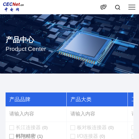
产品中心
Product Center
产品品牌
产品大类
工作
长江连接器
板对板连接器
(0)
(0)
帏翔精密
I/O连接器
(1)
(0)