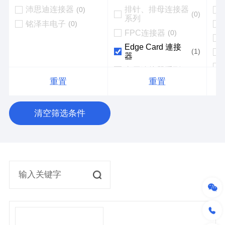
沛思迪连接器
排针、排母连接器
(0)
(0)
系列
铭泽丰电子
(0)
FPC连接器
(0)
Edge Card 連接
(1)
器
车用连接器系列
(0)
重置
重置
接线端子连接器系
(0)
列
SATA連接器
(0)
清空筛选条件
线对版连接器
(0)
电源连接器
(0)
高速连接器
(0)
背板连接器
(0)
高速线缆
(0)
插座连接器
(0)