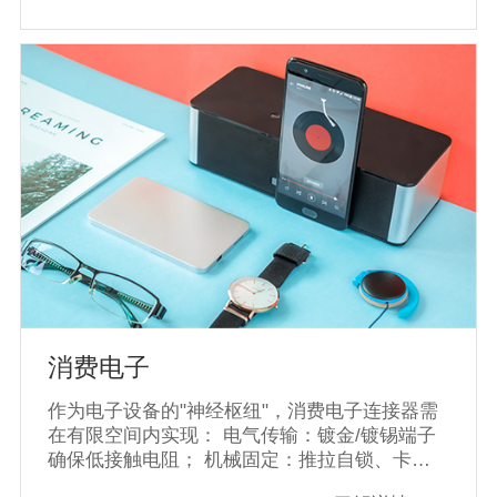
服务器间10Gbps以上数据传输，满足云计算需
求‌；光连接器（如LC、SC）用于光纤干线，插
损≤0.5dB，确保长距离信号完整性；毫米波频
段连接器需抗干扰、低延迟，支撑基站密集部
署。 技术要求包括：接触电阻需低至毫欧级，
绝缘电阻达千兆欧，以降低信号损耗‌；耐温范
围-40℃~85℃（如矿用连接器），防护等级
IP67（防水防尘‌）；插拔次数≥500次（如7/8航
空插头），确保长期可靠性。 通信连接器占全
球市场22%份额‌；5G和物联网推动需求向高速
化（如LVDS技术‌）、智能化（集成传感器）发
展。中国作为主要生产地，技术迭代加速‌
消费电子
作为电子设备的"神经枢纽"，消费电子连接器需
在有限空间内实现： ‌电气传输‌：镀金/镀锡端子
确保低接触电阻； ‌机械固定‌：推拉自锁、卡扣
式设计抗振动（如10万次插拔寿命）‌ ‌环境防