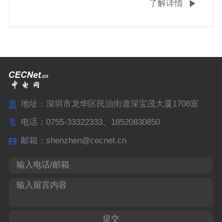
了解详情
护‌：IP65/IP67等级防尘防水； 技术发展趋势：
微型化‌：0.4mm间距连接器（如Molex Pico-
Clasp系列）‌ 高密度‌：17P~32P FPC插座支持
柔性电路板折叠 智能化‌：USB-C接口集成PD快
充与DisplayPort信号 2025年全球消费电子连接
器市场规模预计达39.26亿美元，中国占12.15
亿美元。P
地址：深圳市龙华区民治街道深宝茂大厦1706室
电话：0755-33322333、18520830850
邮箱：shenzhen@cecnet.cn