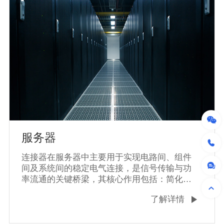
模块化设计是工业电脑的核心优势，连接器支
持快速插拔和扩展。通过标准化接口（如
PCIe、M12），可灵活集成显卡、数据采集卡
等模块，降低维护成本并提升设备生命周期‌。
服务器
连接器在服务器中主要用于实现电路间、组件
间及系统间的稳定电气连接，是信号传输与功
率流通的关键桥梁‌，其核心作用包括：简化服
务器装配与维修流程，支持快速更换失效部
了解详情
件‌；保障数据在CPU、内存、硬盘等组件间的
高速交互，如PCIe连接器传输速率可达
32GT/s‌；需满足高可靠性要求，如SAS连接器