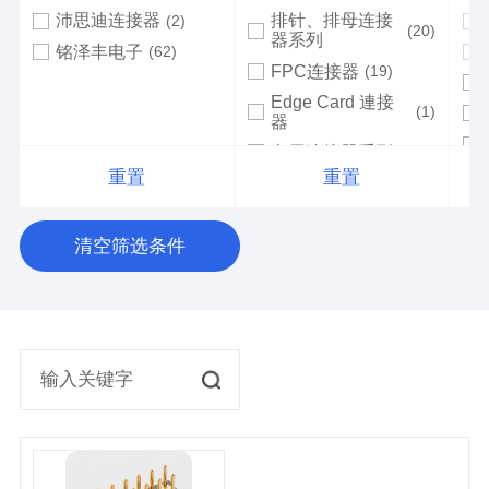
沛思迪连接器
排针、排母连接
(2)
(20)
器系列
铭泽丰电子
(62)
FPC连接器
(19)
Edge Card 連接
(1)
器
车用连接器系列
(8)
重置
重置
接线端子连接器系
(0)
列
SATA連接器
(2)
清空筛选条件
线对版连接器
(0)
电源连接器
(9)
高速连接器
(9)
背板连接器
(14)
高速线缆
(31)
插座连接器
(2)