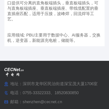
口提供可分离的直角板端插头，垂直板端插头，可
与直角板端插座、垂直板端插座、带线缆配置的垂
直插座匹配，适用于压接，波峰焊，回流焊等工
艺。
应用领域: PBU主要用于数据中心、AI服务器，交换
机，逆变器，新能源充电桩，储能等。
地址：深圳市龙华区民治街道深宝茂大厦1706室
电话：0755-33322333、18520830850
邮箱：shenzhen@cecnet.cn