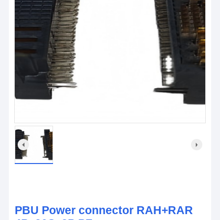
PBU Power connector RAH+RAR